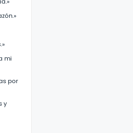
ía.»
azón.»
.»
a mi
as por
s y