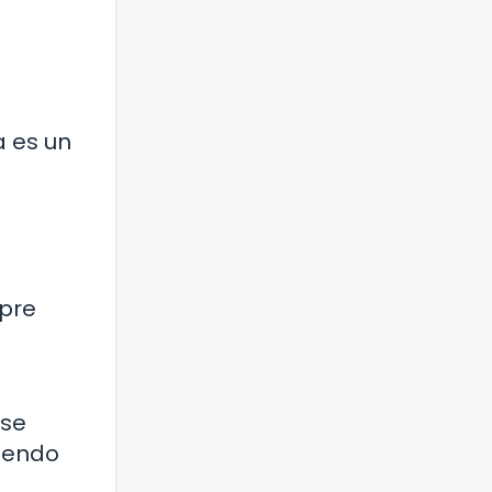
a es un
mpre
ase
ciendo