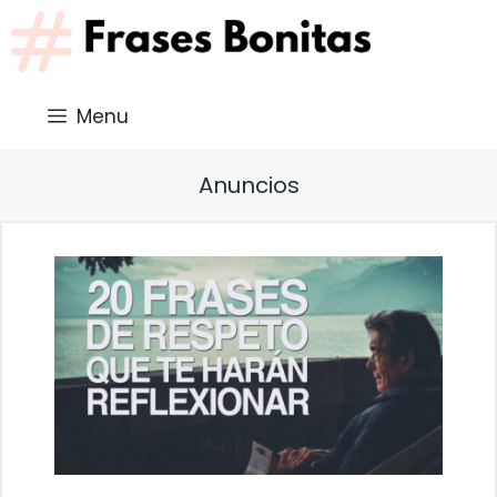
Saltar
al
contenido
Menu
Anuncios