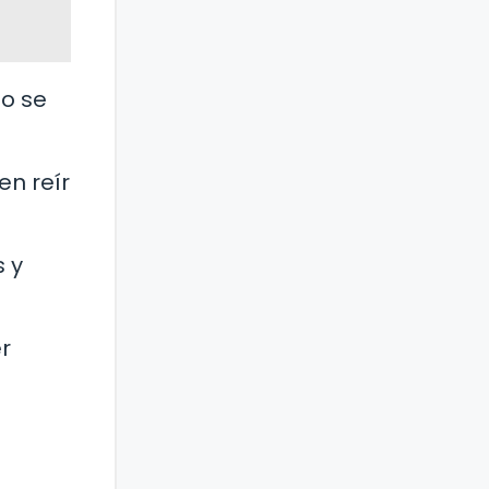
do se
n reír
 y
r