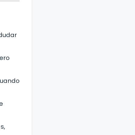
 dudar
ero
 cuando
e
s,