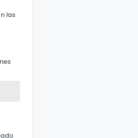
n las
ines
acado