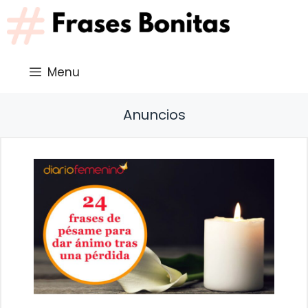
Saltar
al
contenido
Menu
Anuncios