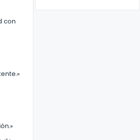
d con
ente.»
ón.»