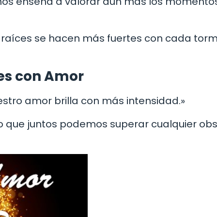
or nos enseña a valorar aún más los momento
s raíces se hacen más fuertes con cada tor
es con Amor
uestro amor brilla con más intensidad.»
do que juntos podemos superar cualquier ob