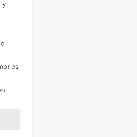
 y
do
mor es
ón