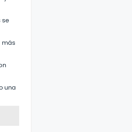
 se
n más
con
no una