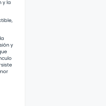
 y la
tible,
la
sión y
que
nculo
siste
amor