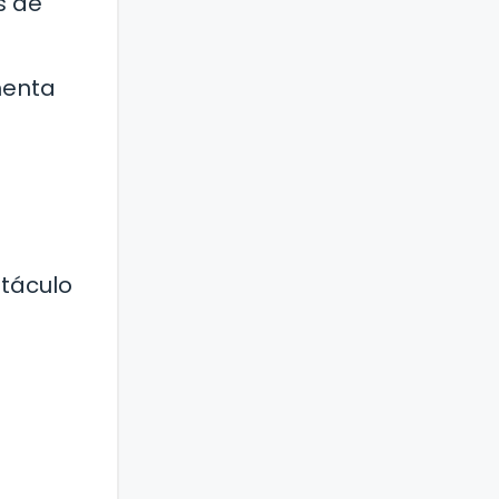
s de
menta
stáculo