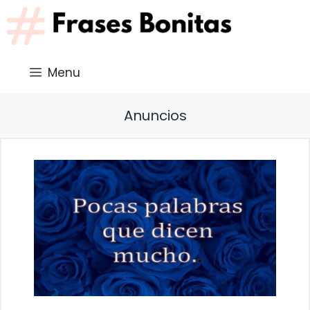
Saltar
al
contenido
Menu
Anuncios