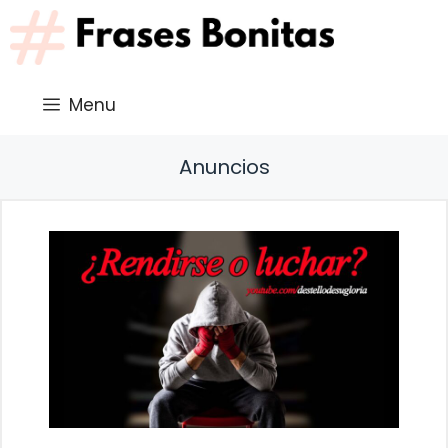
Saltar
al
contenido
Menu
Anuncios