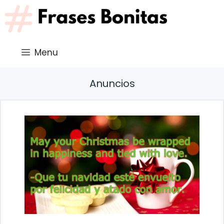
Saltar
al
contenido
Menu
Anuncios