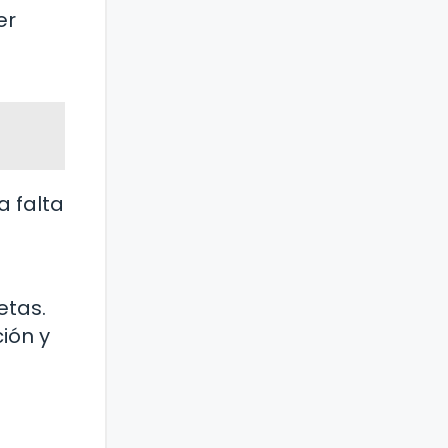
er
a falta
etas.
ión y