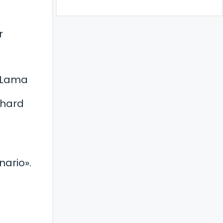
r
i Lama
chard
nario».