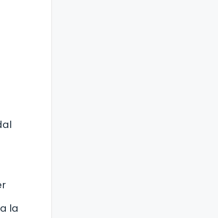
dal
er
 a la