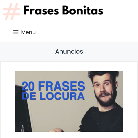
Saltar
al
contenido
Menu
Anuncios