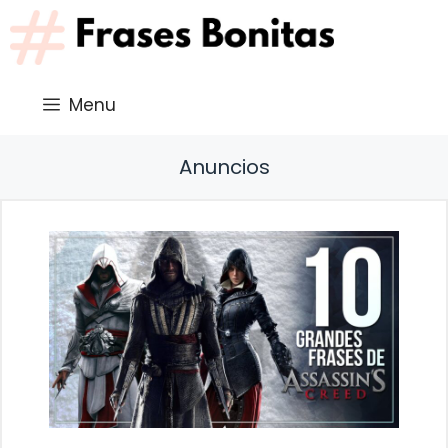
Saltar
al
contenido
Menu
Anuncios