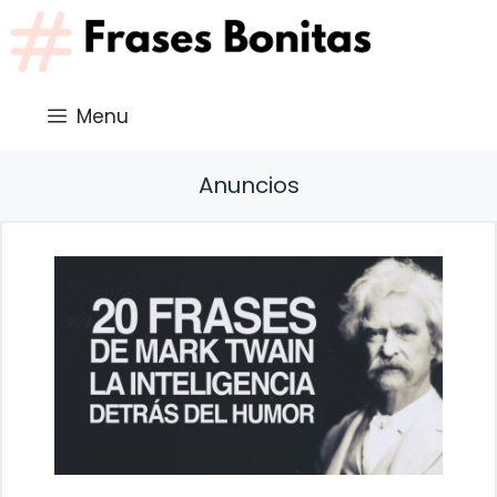
Saltar
al
contenido
Menu
Anuncios