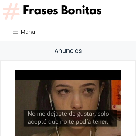
Saltar
al
contenido
Menu
Anuncios