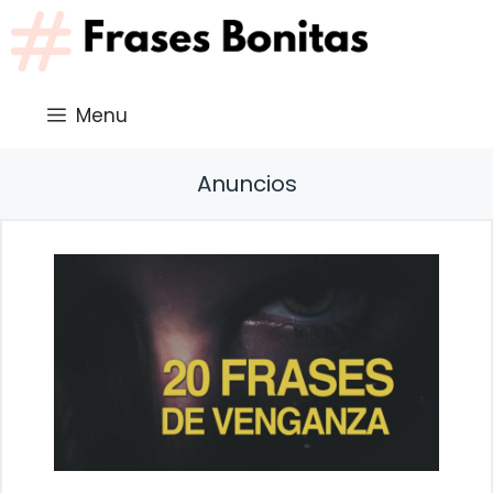
Saltar
al
contenido
Menu
Anuncios