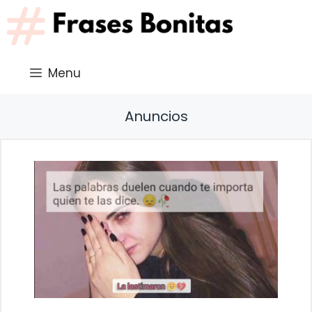
Saltar
al
contenido
Menu
Anuncios