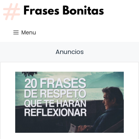
Saltar
al
contenido
Menu
Anuncios