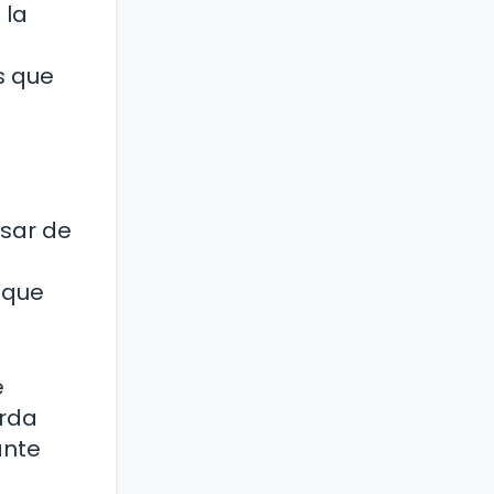
 la
s que
esar de
 que
e
erda
ante