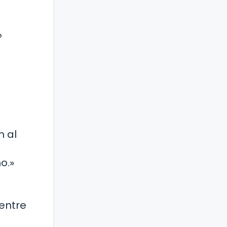
»
n al
o.»
 entre