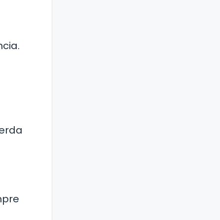
cia.
uerda
mpre