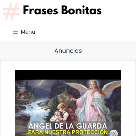
Saltar
al
contenido
Menu
Anuncios