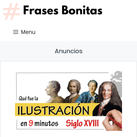
Saltar
al
contenido
Menu
Anuncios