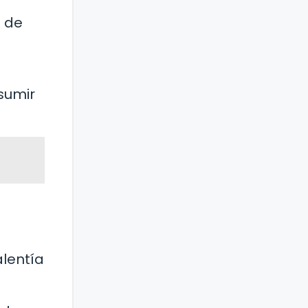
a de
asumir
alentía