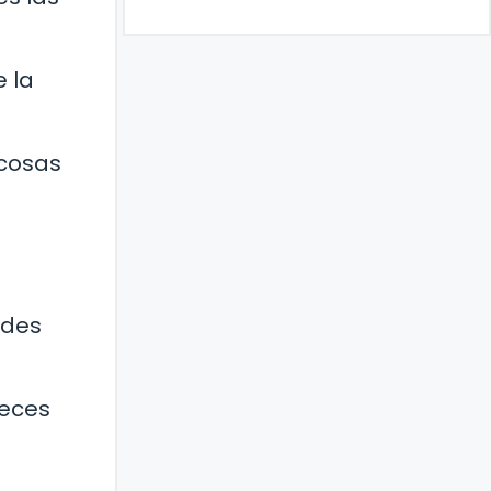
e la
 cosas
ndes
veces