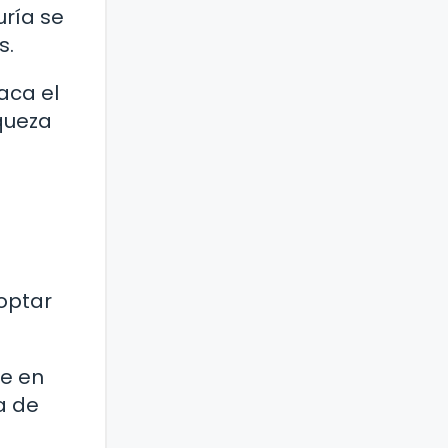
uría se
s.
aca el
queza
 optar
ue en
a de