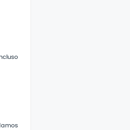
incluso
odamos