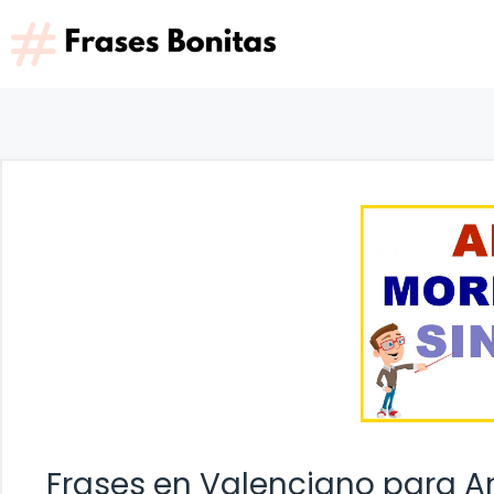
Saltar
al
contenido
Frases en Valenciano para An