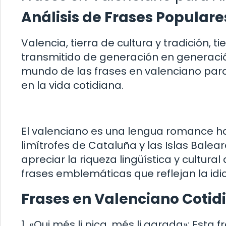
Análisis de Frases Popular
Valencia, tierra de cultura y tradición, 
transmitido de generación en generació
mundo de las frases en valenciano para a
en la vida cotidiana.
El valenciano es una lengua romance h
limítrofes de Cataluña y las Islas Balea
apreciar la riqueza lingüística y cultur
frases emblemáticas que reflejan la idi
Frases en Valenciano Cotid
1. «Qui més li pica, més li agrada»: Esta