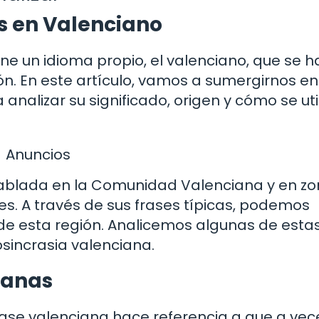
es en Valenciano
tiene un idioma propio, el valenciano, que se h
n. En este artículo, vamos a sumergirnos en
nalizar su significado, origen y cómo se uti
Anuncios
ablada en la Comunidad Valenciana y en z
res. A través de sus frases típicas, podemos
al de esta región. Analicemos algunas de esta
osincrasia valenciana.
ianas
 frase valenciana hace referencia a que a vec