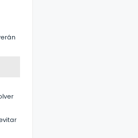
verán
olver
evitar