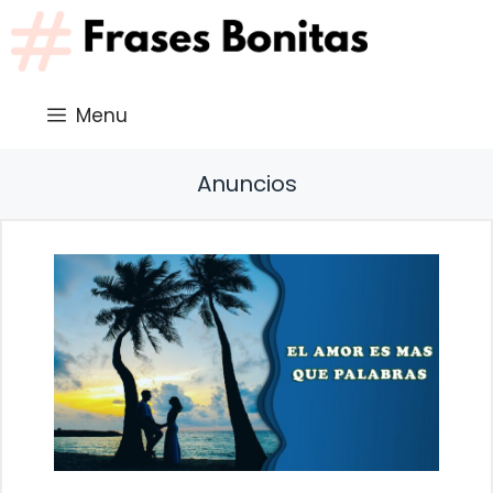
Saltar
al
contenido
Menu
Anuncios