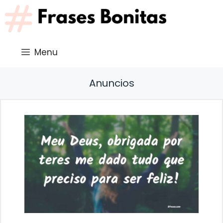
Saltar
al
contenido
Menu
Anuncios