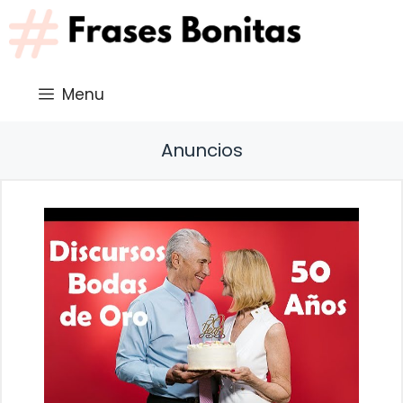
Saltar
al
contenido
Menu
Anuncios