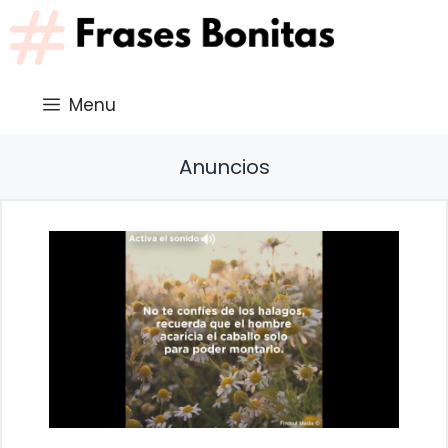
Saltar
al
contenido
Menu
Anuncios