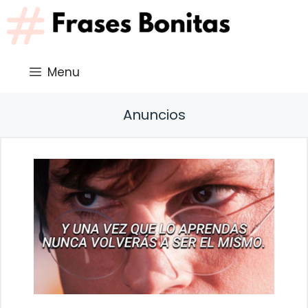
Saltar
al
contenido
Menu
Anuncios