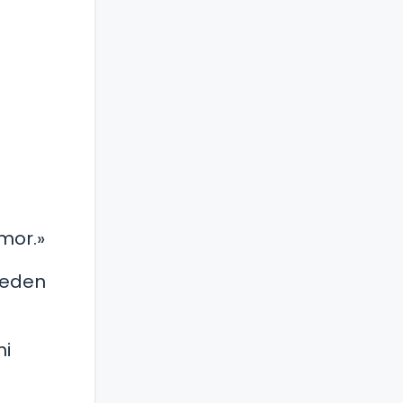
mor.»
ueden
mi