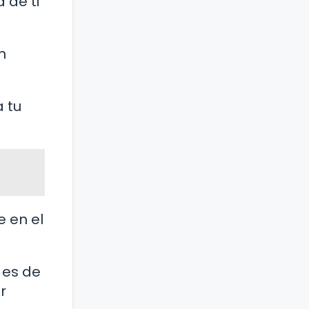
 de ti
n
a tu
e en el
 es de
r