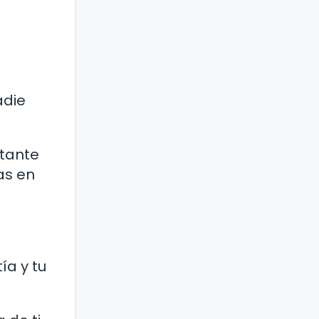
adie
rtante
as en
ía y tu