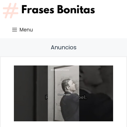
Saltar
al
contenido
Menu
Anuncios