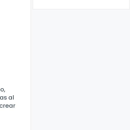
o,
as al
 crear