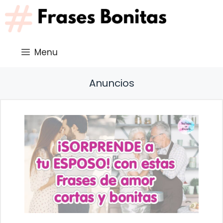
Saltar
al
contenido
Menu
Anuncios