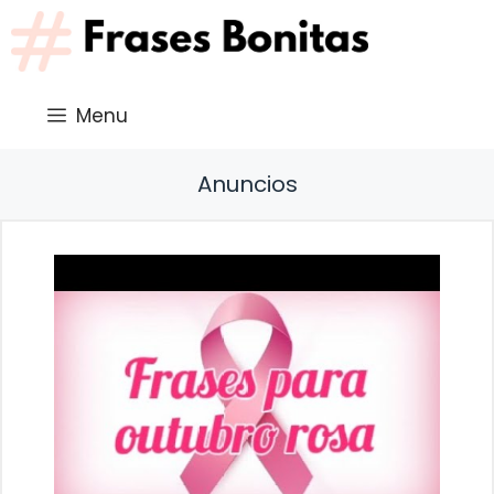
Saltar
al
contenido
Menu
Anuncios