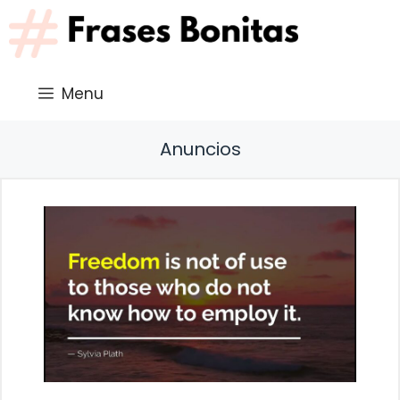
Saltar
al
contenido
Menu
Anuncios