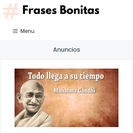
Saltar
al
contenido
Menu
Anuncios