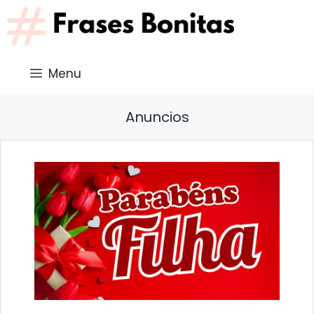
Saltar
al
contenido
Menu
Anuncios