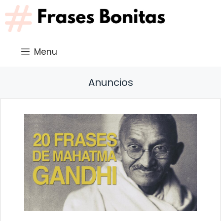
Saltar
al
contenido
Menu
Anuncios